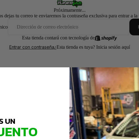
Próximamente...
os dejas tu correo te enviaremos la contraseña exclusiva para entrar a la
nico
Esta tienda contará con tecnología de
¿Esta tienda es tuya?
Inicia sesión aquí
Entrar con contraseña
S UN
UENTO