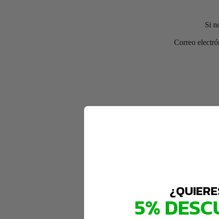
Si n
Correo electró
¿QUIERE
5% DESC