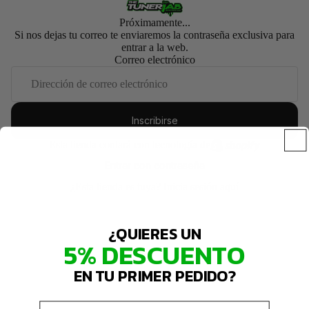
Próximamente...
Si nos dejas tu correo te enviaremos la contraseña exclusiva para
entrar a la web.
Correo electrónico
Inscribirse
Esta tienda contará con tecnología de
Entrar con contraseña
¿Esta tienda es tuya?
Inicia sesión aquí
¿QUIERES UN
5% DESCUENTO
EN TU PRIMER PEDIDO?
Email