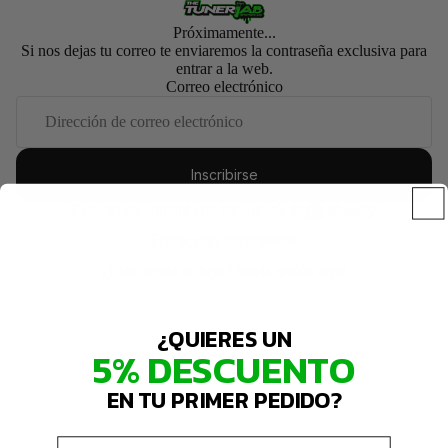
Próximamente...
Si nos dejas tu correo te enviaremos la contraseña exclusiva para
entrar a la web.
Correo electrónico
Inscribirse
Esta tienda contará con tecnología de
Entrar con contraseña
¿Esta tienda es tuya?
Inicia sesión aquí
¿QUIERES UN
5% DESCUENTO
EN TU PRIMER PEDIDO?
Email