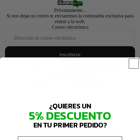
Próximamente...
Si nos dejas tu correo te enviaremos la contraseña exclusiva para
entrar a la web.
Correo electrónico
Inscribirse
Esta tienda contará con tecnología de
Entrar con contraseña
¿Esta tienda es tuya?
Inicia sesión aquí
¿QUIERES UN
5% DESCUENTO
EN TU PRIMER PEDIDO?
Email