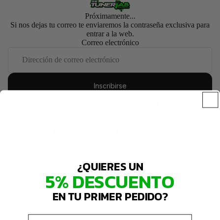
Próximamente...
Si nos dejas tu correo te enviaremos la contraseña exclusiva para
entrar a la web.
Correo electrónico
Inscribirse
Esta tienda contará con tecnología de
Entrar con contraseña
¿Esta tienda es tuya?
Inicia sesión aquí
¿QUIERES UN
5% DESCUENTO
EN TU PRIMER PEDIDO?
Email