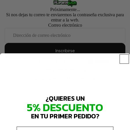
Próximamente...
Si nos dejas tu correo te enviaremos la contraseña exclusiva para
entrar a la web.
Correo electrónico
Inscribirse
Esta tienda contará con tecnología de
Entrar con contraseña
¿Esta tienda es tuya?
Inicia sesión aquí
¿QUIERES UN
5% DESCUENTO
EN TU PRIMER PEDIDO?
Email