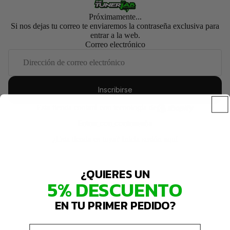
Próximamente...
Si nos dejas tu correo te enviaremos la contraseña exclusiva para
entrar a la web.
Correo electrónico
Inscribirse
Esta tienda contará con tecnología de
Entrar con contraseña
¿Esta tienda es tuya?
Inicia sesión aquí
¿QUIERES UN
5% DESCUENTO
EN TU PRIMER PEDIDO?
Email