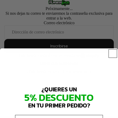
Próximamente...
Si nos dejas tu correo te enviaremos la contraseña exclusiva para
entrar a la web.
Correo electrónico
Inscribirse
Esta tienda contará con tecnología de
Entrar con contraseña
¿Esta tienda es tuya?
Inicia sesión aquí
¿QUIERES UN
5% DESCUENTO
EN TU PRIMER PEDIDO?
Email