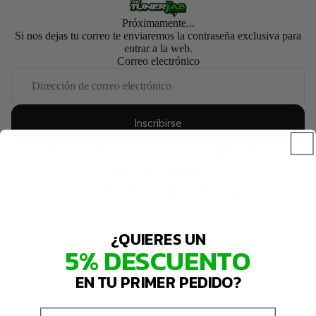
Próximamente...
Si nos dejas tu correo te enviaremos la contraseña exclusiva para
entrar a la web.
Correo electrónico
Inscribirse
Esta tienda contará con tecnología de
Entrar con contraseña
¿Esta tienda es tuya?
Inicia sesión aquí
¿QUIERES UN
5% DESCUENTO
EN TU PRIMER PEDIDO?
Email