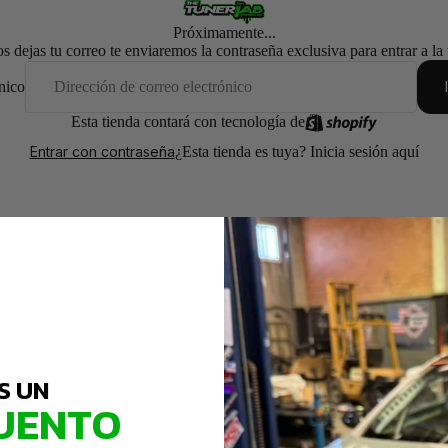
Próximamente...
os dejas tu correo te enviaremos la contraseña exclusiva para entrar a la
nico
Esta tienda contará con tecnología de
¿Esta tienda es tuya?
Inicia sesión aquí
Entrar con contraseña
S UN
UENTO