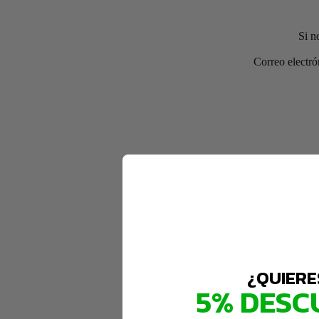
Si n
Correo electró
¿QUIERE
5% DESC