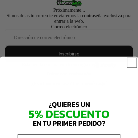
Próximamente...
Si nos dejas tu correo te enviaremos la contraseña exclusiva para
entrar a la web.
Correo electrónico
Inscribirse
Esta tienda contará con tecnología de
Entrar con contraseña
¿Esta tienda es tuya?
Inicia sesión aquí
¿QUIERES UN
5% DESCUENTO
EN TU PRIMER PEDIDO?
Email