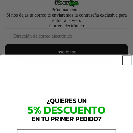
Próximamente...
Si nos dejas tu correo te enviaremos la contraseña exclusiva para
entrar a la web.
Correo electrónico
Inscribirse
Esta tienda contará con tecnología de
Entrar con contraseña
¿Esta tienda es tuya?
Inicia sesión aquí
¿QUIERES UN
5% DESCUENTO
EN TU PRIMER PEDIDO?
Email